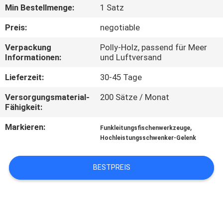
Min Bestellmenge:
1 Satz
TRETEN
Preis:
negotiable
SIE
Verpackung
Polly-Holz, passend für Meer
MIT
Informationen:
und Luftversand
UNS
Lieferzeit:
30-45 Tage
IN
Versorgungsmaterial-
200 Sätze / Monat
VERBINDUNG
Fähigkeit:
Markieren:
,
Funkleitungsfischenwerkzeuge
NACHRICHTEN
Hochleistungsschwenker-Gelenk
FÄLLE
BESTPREIS
SITEMAP