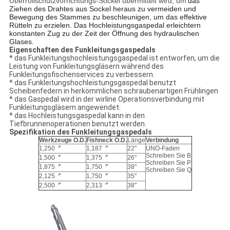
Überrollschutzvorrichtungs-Sockel übermittelt wird, um
das
Ziehen des Drahtes aus Sockel heraus zu vermeiden und
Bewegung des Stammes zu beschleunigen, um das effektive
Rütteln zu erzielen. Das Hochleistungsgaspedal erleichtern
konstanten Zug zu der Zeit der Öffnung des hydraulischen
Glases.
Eigenschaften des Funkleitungsgaspedals
* das Funkleitungshochleistungsgaspedal ist entworfen, um die
Leistung von Funkleitungsgläsern während des
Funkleitungsfischenservices zu verbessern.
* das Funkleitungshochleistungsgaspedal benutzt
Scheibenfedern in herkömmlichen schraubenartigen Frühlingen
* das Gaspedal wird in der wirline Operationsverbindung mit
Funkleitungsgläsern angewendet
.
* das Hochleistungsgaspedal kann in den
Tiefbrunnenoperationen benutzt werden.
Spezifikation des Funkleitungsgaspedals
Werkzeuge O.D.
Fishneck O.D.
Länge
Verbindung
1,250〞
1,187〞
22"
UNO-Faden
Schreiben Sie B
1,500〞
1,375〞
26"
Schreiben Sie P
1,875〞
1,750〞
38"
Schreiben Sie Q
2,125〞
1,750〞
35"
2,500〞
2,313〞
38"