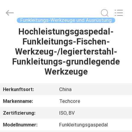
Oil
Tools
Co.,Ltd,.
All
Rights
Funkleitungs-Werkzeuge und Ausrüstung
Reserved.
Hochleistungsgaspedal-
HAUS
Funkleitungs-Fischen-
PRODUKTE
Werkzeug-/legierterstahl-
Funkleitungs-grundlegende
ÜBER
Werkzeuge
UNS
Herkunftsort:
China
FABRIK-
Markenname:
Techcore
AUSFLUG
Zertifizierung:
ISO, BV
QUALITÄTSKONTROLLE
Modellnummer:
Funkleitungsgaspedal