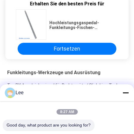
Erhalten Sie den besten Preis für
Hochleistungsgaspedal-
Funkleitungs-Fischen-
Werkzeug-/legierterstahl-
Funkleitungs-grundlegende
Werkzeuge
Fortsetzen
Funkleitungs-Werkzeuge und Ausrüstung
Typ PX Ausgleichspinsel für Drahtgeräte / Slick-Line-Tools
Lee
API Oilfield Wireline Tool String-/legierterstahl Slick Line Tool
String
8:27 AM
UNO-Faden-Funkleitungs-Werkzeuge und Ausrüstungs-
Seilhülse-Birnen-Tropfen-Art
Good day, what product are you looking for?