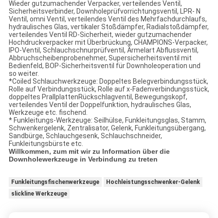
Wieder gutzumachender Verpacker, verteilendes Ventil,
Sicherheitsverbinder, Downholeprüfvorrichtungsventil, LPR- N
Ventil, omni Ventil, verteilendes Ventil des Mehrfachdurchlaufs,
hydraulisches Glas, vertikaler Stoßdämpfer, Radialstoßdämpfer,
verteilendes Ventil RD-Sicherheit, wieder gutzumachender
Hochdruckverpacker mit Überbrückung, CHAMPIONS-Verpacker,
IPO-Ventil, Schlauchschnurprüfventil, Ärmelart Abflussventil,
Abbruchscheibenprobenehmer, Supersicherheitsventil mit
Bedienfeld, BOP-Sicherheitsventil für Downholeoperation und
so weiter.
*Coiled Schlauchwerkzeuge: Doppeltes Belegverbindungsstück,
Rolle auf Verbindungsstück, Rolle auf x-Fadenverbindungsstück,
doppeltes PrallplattenRückschlagventil, Bewegungskopf,
verteilendes Ventil der Doppelfunktion, hydraulisches Glas,
Werkzeuge etc. fischend.
* Funkleitungs-Werkzeuge: Seilhülse, Funkleitungsglas, Stamm,
Schwenkergelenk, Zentralisator, Gelenk, Funkleitungsübergang,
Sandbürge, Schlauchgesenk, Schlauchschneider,
Funkleitungsbürste etc.
Willkommen, zum mit wir zu Information über die
Downholewerkzeuge in Verbindung zu treten
Funkleitungsfischenwerkzeuge
Hochleistungsschwenker-Gelenk
slickline Werkzeuge