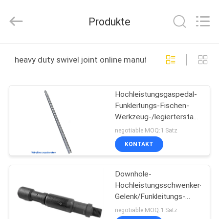
Oil
Tools
Co.,Ltd,.
Produkte
All
Rights
Reserved.
HAUS
heavy duty swivel joint online manufacture
PRODUKTE
Hochleistungsgaspedal-
Funkleitungs-Fischen-
ÜBER
Werkzeug-/legierterstahl-
UNS
Funkleitungs-
negotiable MOQ:1 Satz
grundlegende
KONTAKT
Werkzeuge
FABRIK-
Downhole-
AUSFLUG
Hochleistungsschwenker-
Gelenk/Funkleitungs-
QUALITÄTSKONTROLLE
Schwenker-Gelenk UNO-
negotiable MOQ:1 Satz