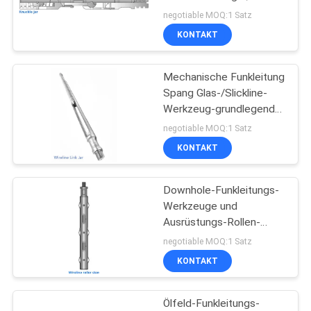
SITEMAP
Downhole-legierter
negotiable MOQ:1 Satz
Stahl-Funkleitungs-
KONTAKT
Knöchel-Glas
PRIVACY
Mechanische Funkleitung
POLICY
Spang Glas-/Slickline-
Werkzeug-grundlegende
Funkleitungs-Werkzeuge
negotiable MOQ:1 Satz
KONTAKT
Downhole-Funkleitungs-
Werkzeuge und
Ausrüstungs-Rollen-
Stamm-Funkleitungs-
negotiable MOQ:1 Satz
Senkblei-Stangen-
KONTAKT
Funkleitungs-Stamm
Ölfeld-Funkleitungs-