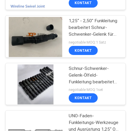
Faden-Verbindung
KONTAKT
TRETEN
1,25“ - 2,50" Funkleitung
SIE
bearbeitet Schnur-
MIT
Schwenker-Gelenk für
UNS
Ölfeld-Operation
negotiable MOQ:1 Satz
IN
KONTAKT
VERBINDUNG
Schnur-Schwenker-
Gelenk-Ölfeld-
NACHRICHTEN
Funkleitung bearbeitet
1,5" QLS-Verbindung
negotiable MOQ:1set
FÄLLE
KONTAKT
UNO-Faden-
BLOG
Funkleitungs-Werkzeuge
und Ausrüstung 1,25“ Od-