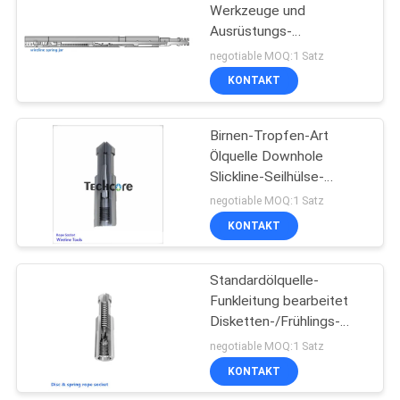
Werkzeuge und
Ausrüstungs-
Funkleitungs-Frühlings-
negotiable MOQ:1 Satz
Glas 1,5" Downhole-Glas
KONTAKT
legierter Stahl Ods
Birnen-Tropfen-Art
Ölquelle Downhole
Slickline-Seilhülse-
Funkleitungs-Werkzeuge
negotiable MOQ:1 Satz
KONTAKT
Standardölquelle-
Funkleitung bearbeitet
Disketten-/Frühlings-
Seilhülse Slickline-
negotiable MOQ:1 Satz
Verbindung
KONTAKT