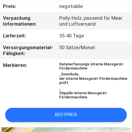
Preis:
negotiable
TRETEN
Verpackung
Polly-Holz, passend für Meer
SIE
Informationen:
und Luftversand
MIT
Lieferzeit:
35-40 Tage
UNS
Versorgungsmaterial-
50 Sätze/Monat
IN
Fähigkeit:
VERBINDUNG
Markieren:
Datenerfassungs-interne Messgerät-
Fördermaschine
,
,
Downhole
der interne Messgerät-Fördermaschine
NACHRICHTEN
prüft
,
Ölquelle-interne Messgerät-
Fördermaschine
FÄLLE
BESTPREIS
SITEMAP