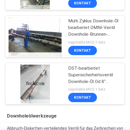
Werkzeuge des Loch-
KONTAKT
DST
Multi Zyklus Downhole-Öl
bearbeitet OMNI-Ventil
Downhole-Brunnen-
Testgerät
negotiable MOQ:1 Satz
KONTAKT
DST-bearbeitet
Supersicherheitsventil
Downhole-Öl Od 8"
10000 P/in Inconel-Stahl
negotiable MOQ:1 Satz
KONTAKT
Downholeölwerkzeuge
Abbruch-Disketten-verteilendes Ventil für das Zerbrechen von