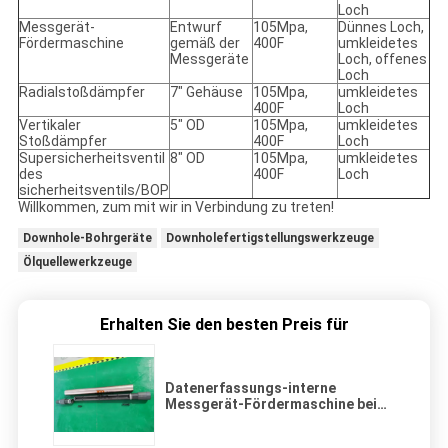
Loch
Messgerät-
Entwurf
105Mpa,
Dünnes Loch,
Fördermaschine
gemäß der
400F
umkleidetes
Messgeräte
Loch, offenes
Loch
Radialstoßdämpfer
7" Gehäuse
105Mpa,
umkleidetes
400F
Loch
Vertikaler
5" OD
105Mpa,
umkleidetes
Stoßdämpfer
400F
Loch
Supersicherheitsventil
8" OD
105Mpa,
umkleidetes
des
400F
Loch
sicherheitsventils/BOP
Willkommen, zum mit wir in Verbindung zu treten!
Downhole-Bohrgeräte
Downholefertigstellungswerkzeuge
Ölquellewerkzeuge
Erhalten Sie den besten Preis für
Datenerfassungs-interne
Messgerät-Fördermaschine bei
der Ölquelle Downhole-Prüfung