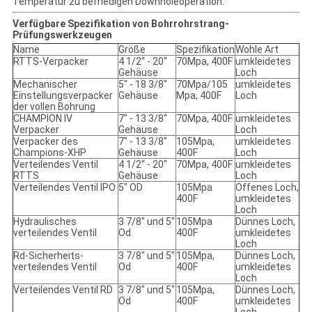
Temperatur zu befriedigen Downholeoperation.
Verfügbare Spezifikation von Bohrrohrstrang-
Prüfungswerkzeugen
Name
Größe
Spezifikation
Wohle Art
RTTS-Verpacker
4 1/2“ - 20"
70Mpa, 400F
umkleidetes
Gehäuse
Loch
Mechanischer
5" - 18 3/8"
70Mpa/105
umkleidetes
Einstellungsverpacker
Gehäuse
Mpa, 400F
Loch
der vollen Bohrung
CHAMPION IV
7" - 13 3/8"
70Mpa, 400F
umkleidetes
Verpacker
Gehäuse
Loch
Verpacker des
7" - 13 3/8"
105Mpa,
umkleidetes
Champions-XHP
Gehäuse
400F
Loch
Verteilendes Ventil
4 1/2“ - 20"
70Mpa, 400F
umkleidetes
RTTS
Gehäuse
Loch
Verteilendes Ventil IPO
5" OD
105Mpa
Offenes Loch,
400F
umkleidetes
Loch
Hydraulisches
3 7/8" und 5"
105Mpa
Dünnes Loch,
verteilendes Ventil
Od
400F
umkleidetes
Loch
Rd-Sicherheits-
3 7/8" und 5"
105Mpa,
Dünnes Loch,
verteilendes Ventil
Od
400F
umkleidetes
Loch
Verteilendes Ventil RD
3 7/8" und 5"
105Mpa,
Dünnes Loch,
Od
400F
umkleidetes