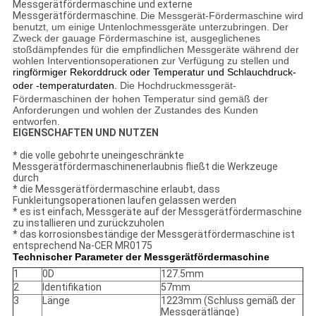
Messgerätfördermaschine und externe
Messgerätfördermaschine.
Die Messgerät-Fördermaschine wird
benutzt, um einige Untenlochmessgeräte unterzubringen. Der
Zweck der gauage Fördermaschine ist, ausgeglichenes
stoßdämpfendes für die empfindlichen Messgeräte während der
wohlen Interventionsoperationen zur Verfügung zu stellen und
ringförmiger
Rekorddruck oder Temperatur und Schlauchdruck-
oder -temperaturdaten.
Die Hochdruckmessgerät-
Fördermaschinen der hohen Temperatur sind gemäß der
Anforderungen und wohlen der Zustandes des Kunden
entworfen.
EIGENSCHAFTEN UND NUTZEN
* die volle gebohrte uneingeschränkte
Messgerätfördermaschinenerlaubnis fließt die Werkzeuge
durch
* die Messgerätfördermaschine erlaubt, dass
Funkleitungsoperationen laufen gelassen werden
* es ist einfach, Messgeräte auf der Messgerätfördermaschine
zu installieren und zurückzuholen
* das korrosionsbeständige der Messgerätfördermaschine ist
entsprechend Na-CER MR0175
Technischer Parameter der Messgerätfördermaschine
1
0D
127.5mm
2
Identifikation
57mm
3
Länge
1223mm (Schluss gemäß der
Messgerätlänge)