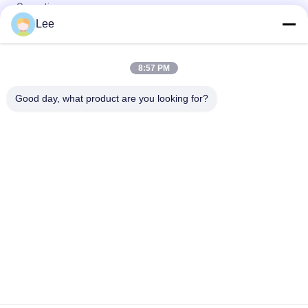
Operation
Lee
Umkleidete Loch-Bohrrohrstrang-hydraulische Glas Downhole-
Öl-Werkzeuge
8:57 PM
Bohrrohrstrang-Überbrückungs-volle Bohrungs-wieder
gutzumachendes verteilendes Ventil
Good day, what product are you looking for?
Beliebte Kategorien
Alle
Bohrrohrstrang-
Downholeölwerkzeuge
Test-Werkzeuge
Wieder 
Öffnen Sie Loch DST
Gutzumachender 
Verpacker
Wählen Sie 
Verteilendes Ventil 
Prüfvorrichtungs-
RD
Ventil Vor
Ölquelle-
Verschlussstopfen
Fertigstellungs-