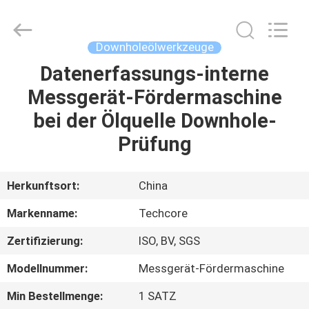
Oil
Tools
Co.,Ltd,.
All
Rights
Downholeölwerkzeuge
Reserved.
Datenerfassungs-interne
HAUS
Messgerät-Fördermaschine
PRODUKTE
bei der Ölquelle Downhole-
Prüfung
ÜBER
UNS
Herkunftsort:
China
Markenname:
Techcore
FABRIK-
Zertifizierung:
ISO, BV, SGS
AUSFLUG
Modellnummer:
Messgerät-Fördermaschine
QUALITÄTSKONTROLLE
Min Bestellmenge:
1 SATZ