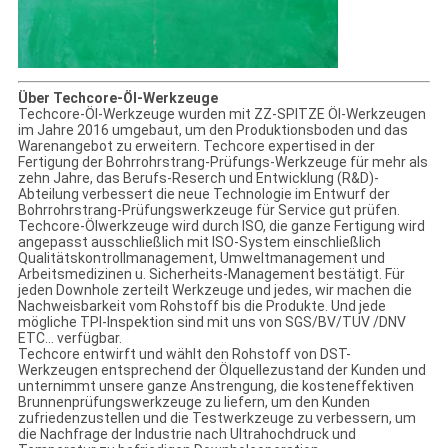
Über Techcore-Öl-Werkzeuge
Techcore-Öl-Werkzeuge wurden mit ZZ-SPITZE Öl-Werkzeugen
im Jahre 2016 umgebaut, um den Produktionsboden und das
Warenangebot zu erweitern. Techcore expertised in der
Fertigung der Bohrrohrstrang-Prüfungs-Werkzeuge für mehr als
zehn Jahre, das Berufs-Reserch und Entwicklung (R&D)-
Abteilung verbessert die neue Technologie im Entwurf der
Bohrrohrstrang-Prüfungswerkzeuge für Service gut prüfen.
Techcore-Ölwerkzeuge wird durch ISO, die ganze Fertigung wird
angepasst ausschließlich mit ISO-System einschließlich
Qualitätskontrollmanagement, Umweltmanagement und
Arbeitsmedizinen u. Sicherheits-Management bestätigt. Für
jeden Downhole zerteilt Werkzeuge und jedes, wir machen die
Nachweisbarkeit vom Rohstoff bis die Produkte. Und jede
mögliche TPI-Inspektion sind mit uns von SGS/BV/TUV /DNV
ETC… verfügbar.
Techcore entwirft und wählt den Rohstoff von DST-
Werkzeugen entsprechend der Ölquellezustand der Kunden und
unternimmt unsere ganze Anstrengung, die kosteneffektiven
Brunnenprüfungswerkzeuge zu liefern, um den Kunden
zufriedenzustellen und die Testwerkzeuge zu verbessern, um
die Nachfrage der Industrie nach Ultrahochdruck und