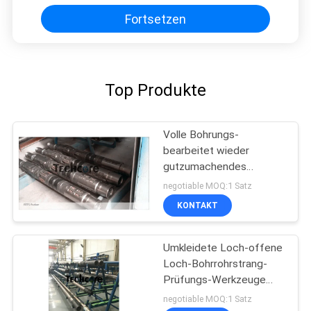
Fortsetzen
Top Produkte
Volle Bohrungs-
bearbeitet wieder
gutzumachendes
Verpacker Downhole-Öl 9
negotiable MOQ:1 Satz
5/8" 10000 wohle
KONTAKT
Prüfung P/in
Umkleidete Loch-offene
Loch-Bohrrohrstrang-
Prüfungs-Werkzeuge
APR bearbeitet dünne
negotiable MOQ:1 Satz