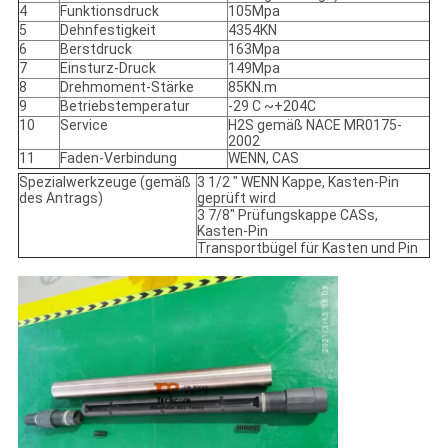
4
Funktionsdruck
105Mpa
5
Dehnfestigkeit
4354KN
6
Berstdruck
163Mpa
7
Einsturz-Druck
149Mpa
8
Drehmoment-Stärke
85KN.m
9
Betriebstemperatur
-29 C ~+204C
10
Service
H2S gemäß NACE MR0175-
2002
11
Faden-Verbindung
WENN, CAS
Spezialwerkzeuge (gemäß
3 1/2 " WENN Kappe, Kasten-Pin
des Antrags)
geprüft wird
3 7/8" Prüfungskappe CASs,
Kasten-Pin
Transportbügel für Kasten und Pin