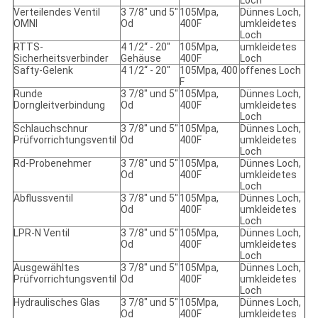
Loch
Verteilendes Ventil
3 7/8" und 5"
105Mpa,
Dünnes Loch,
OMNI
Od
400F
umkleidetes
Loch
RTTS-
4 1/2“ - 20"
105Mpa,
umkleidetes
Sicherheitsverbinder
Gehäuse
400F
Loch
Safty-Gelenk
4 1/2“ - 20"
105Mpa, 400
offenes Loch
F
Runde
3 7/8" und 5"
105Mpa,
Dünnes Loch,
Dorngleitverbindung
Od
400F
umkleidetes
Loch
Schlauchschnur
3 7/8" und 5"
105Mpa,
Dünnes Loch,
Prüfvorrichtungsventil
Od
400F
umkleidetes
Loch
Rd-Probenehmer
3 7/8" und 5"
105Mpa,
Dünnes Loch,
Od
400F
umkleidetes
Loch
Abflussventil
3 7/8" und 5"
105Mpa,
Dünnes Loch,
Od
400F
umkleidetes
Loch
LPR-N Ventil
3 7/8" und 5"
105Mpa,
Dünnes Loch,
Od
400F
umkleidetes
Loch
Ausgewähltes
3 7/8" und 5"
105Mpa,
Dünnes Loch,
Prüfvorrichtungsventil
Od
400F
umkleidetes
Loch
Hydraulisches Glas
3 7/8" und 5"
105Mpa,
Dünnes Loch,
Od
400F
umkleidetes