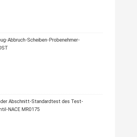
zeug-Abbruch-Scheiben-Probenehmer-
-DST
der Abschnitt-Standardtest des Test-
entil-NACE MR0175