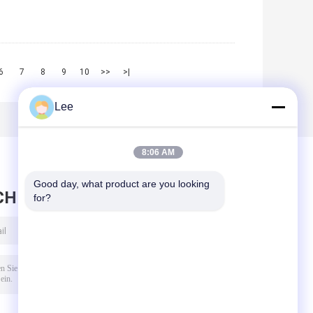
6
7
8
9
10
>>
>|
Lee
8:06 AM
Good day, what product are you looking 
CHRICHT HINTERLASSEN
for?