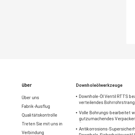
über
Downholeölwerkzeuge
Downhole-Öl Ventil RTTS be
Über uns
verteilendes Bohrrohrstrang
Fabrik-Ausflug
Werkzeuge 9 5/8"
Volle Bohrungs-bearbeitet w
Qualitätskontrolle
gutzumachendes Verpacker
Treten Sie mit uns in
Öl 9 5/8" 10000 wohle Prüfun
Antikorrosions-Supersicherh
Verbindung