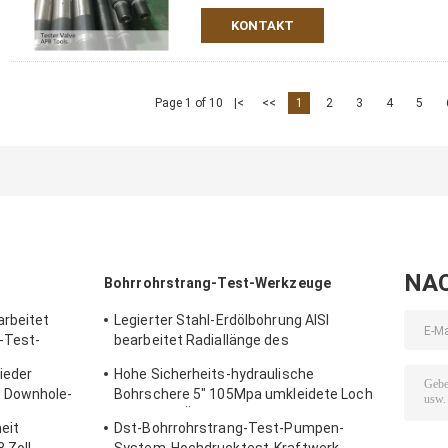
KONTAKT
Page 1 of 10
|<
<<
1
2
3
4
5
NA
Bohrrohrstrang-Test-Werkzeuge
arbeitet
Legierter Stahl-Erdölbohrung AISI
-Test-
bearbeitet Radiallänge des
Stoßdämpfer-1170mm
ieder
Hohe Sicherheits-hydraulische
 Downhole-
Bohrschere 5" 105Mpa umkleidete Loch
g P/in
Downhole-Öl-Werkzeuge
eit
Dst-Bohrrohrstrang-Test-Pumpen-