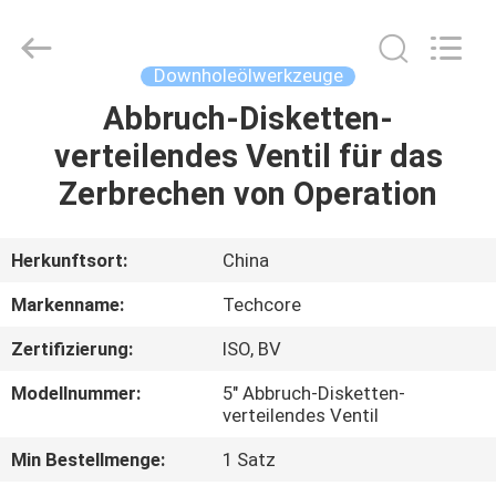
Oil
Tools
Co.,Ltd,.
All
Rights
Downholeölwerkzeuge
Reserved.
Abbruch-Disketten-
HAUS
verteilendes Ventil für das
PRODUKTE
Zerbrechen von Operation
ÜBER
Herkunftsort:
China
UNS
Markenname:
Techcore
Zertifizierung:
ISO, BV
FABRIK-
Modellnummer:
5" Abbruch-Disketten-
AUSFLUG
verteilendes Ventil
Min Bestellmenge:
1 Satz
QUALITÄTSKONTROLLE