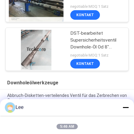
Testgerät
negotiable MOQ:1 Satz
KONTAKT
DST-bearbeitet
Supersicherheitsventil
Downhole-Öl Od 8"
10000 P/in Inconel-Stahl
negotiable MOQ:1 Satz
KONTAKT
Downholeölwerkzeuge
Abbruch-Disketten-verteilendes Ventil für das Zerbrechen von
Operation
Lee
Umkleidete Loch-Bohrrohrstrang-hydraulische Glas Downhole-
Öl-Werkzeuge
5:46 AM
Bohrrohrstrang-Überbrückungs-volle Bohrungs-wieder