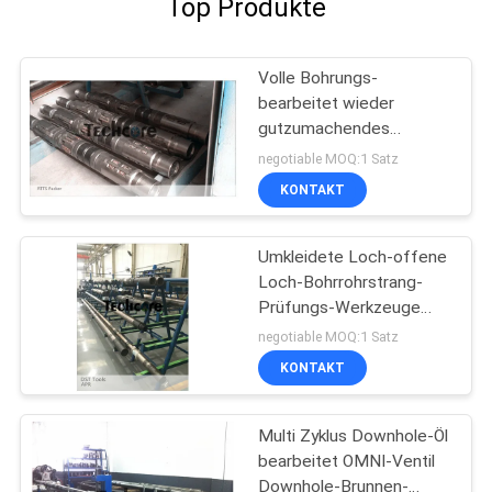
Top Produkte
Volle Bohrungs-
bearbeitet wieder
gutzumachendes
Verpacker Downhole-Öl 9
negotiable MOQ:1 Satz
5/8" 10000 wohle
KONTAKT
Prüfung P/in
Umkleidete Loch-offene
Loch-Bohrrohrstrang-
Prüfungs-Werkzeuge
APR bearbeitet dünne
negotiable MOQ:1 Satz
Werkzeuge des Loch-
KONTAKT
DST
Multi Zyklus Downhole-Öl
bearbeitet OMNI-Ventil
Downhole-Brunnen-