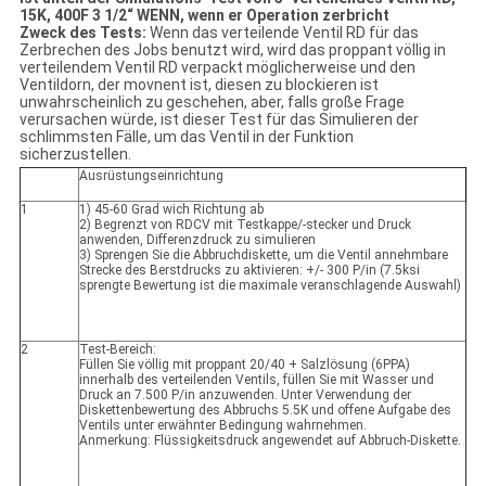
15K, 400F 3 1/2“ WENN, wenn er Operation zerbricht
Zweck des Tests:
Wenn das verteilende Ventil RD für das
Zerbrechen des Jobs benutzt wird, wird das proppant völlig in
verteilendem Ventil RD verpackt möglicherweise und den
Ventildorn, der movnent ist, diesen zu blockieren ist
unwahrscheinlich zu geschehen, aber, falls große Frage
verursachen würde, ist dieser Test für das Simulieren der
schlimmsten Fälle, um das Ventil in der Funktion
sicherzustellen.
Ausrüstungseinrichtung
1
1)
45-60 Grad wich Richtung ab
2) Begrenzt von RDCV mit Testkappe/-stecker und Druck
anwenden, Differenzdruck zu simulieren
3) Sprengen Sie die Abbruchdiskette, um die Ventil annehmbare
Strecke des Berstdrucks zu aktivieren: +/- 300 P/in (7.5ksi
sprengte Bewertung ist die maximale veranschlagende Auswahl)
2
Test-Bereich:
Füllen Sie völlig mit
proppant 20/40 + Salzlösung (6PPA)
innerhalb des verteilenden Ventils, füllen Sie mit Wasser und
Druck an 7.500 P/in anzuwenden. Unter Verwendung der
Diskettenbewertung des Abbruchs 5.5K und offene Aufgabe des
Ventils unter erwähnter Bedingung wahrnehmen.
Anmerkung: Flüssigkeitsdruck angewendet auf Abbruch-Diskette.