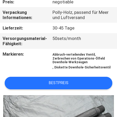
Preis:
negotiable
TRETEN
Verpackung
Polly-Holz, passend für Meer
Informationen:
und Luftversand
SIE
MIT
Lieferzeit:
30-45 Tage
UNS
Versorgungsmaterial-
50sets/month
Fähigkeit:
IN
Markieren:
,
VERBINDUNG
Abbruch-verteilendes Ventil
Zerbrechen von Operations-Ölfeld
Downhole-Werkzeugen
,
Diskette Downhole-Sicherheitsventil
NACHRICHTEN
BESTPREIS
FÄLLE
SITEMAP