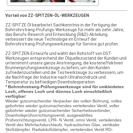
Vorteil von ZZ-SPITZEN-ÖL-WERKZEUGEN
ZZ-SPITZE Öl bearbeitet Sachkenntnis in der Fertigung der
Bohrrohrstrang-Prüfungs-Werkzeuge für mehr als zehn Jahre,
das Berufs-Reserch und Entwicklung (R&D)-Abteilung
verbessert die neue Technologie im Entwurf der
Bohrrohrstrang-Prüfungswerkzeuge für Service gut prüfen.
ZZ-SPITZEN-Entwürfe und wählt den Rohstoff von DST-
Werkzeugen entsprechend der Ölquellezustand der Kunden und
unternimmt unsere ganze Anstrengung, die kosteneffektiven
Brunnenprüfungswerkzeuge zu liefern, um den Kunden
zufriedenzustellen und die Testwerkzeuge zu verbessern, um
die Nachfrage der Industrie nach Ultrahochdruck und
Temperatur zu befriedigen Downholeoperation.
* Bohrrohrstrang-Prüfungswerkzeuge sind für umkleidetes
Loch, offenes Loch und dünnes Loch einschließlich
verfügbar:
Wieder gutzumachender Verpacker der vollen Bohrung, volles
gebohrtes wieder gutzumachendes verteilendes Ventil, voller
gebohrter wieder gutzumachender Sicherheitsverbinder,
Downholeprüfvorrichtungsventil, ausgewähltes
Prüfvorrichtungsventil, LPR- N Ventil, omni Ventil, verteilendes
Ventil des Mehrfachdurchlaufs, hydraulisches Glas, vertikaler
Stoßdämpfer, Radialstoßdämpfer, verteilendes Ventil RD-